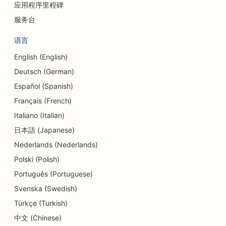
应用程序里程碑
服务台
语言
English (English)
Deutsch (German)
Español (Spanish)
Français (French)
Italiano (Italian)
日本語 (Japanese)
Nederlands (Nederlands)
Polski (Polish)
Português (Portuguese)
Svenska (Swedish)
Türkçe (Turkish)
中文 (Chinese)