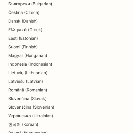
Български (Bulgarian)
Čeština (Czech)
Dansk (Danish)
Ελληνικά (Greek)
Eesti (Estonian)
Suomi (Finnish)
Magyar (Hungarian)
Indonesia (Indonesian)
Lietuvių (Lithuanian)
Latviešu (Latvian)
Română (Romanian)
Slovenčina (Slovak)
Slovenščina (Slovenian)
Українська (Ukrainian)
한국어 (Korean)
Bokmål (Norwegian)