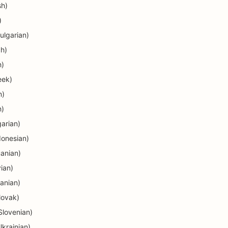
sh)
)
ulgarian)
ch)
h)
eek)
n)
h)
arian)
donesian)
uanian)
vian)
anian)
lovak)
Slovenian)
krainian)