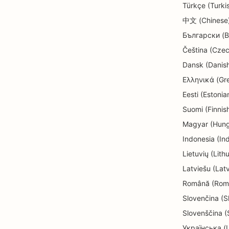
Türkçe (Turki
中文 (Chinese
Български (B
Čeština (Cze
Dansk (Danis
Ελληνικά (Gr
Eesti (Estonia
Suomi (Finnis
Magyar (Hung
Indonesia (In
Lietuvių (Lith
Latviešu (Lat
Română (Rom
Slovenčina (S
Slovenščina (
Українська (U