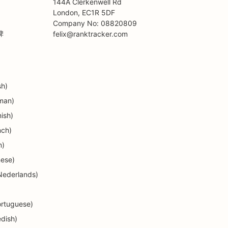
144A Clerkenwell Rd
London, EC1R 5DF
Company No: 08820809
碑
felix@ranktracker.com
sh)
man)
ish)
nch)
n)
ese)
Nederlands)
ortuguese)
dish)