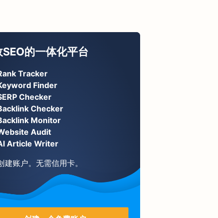
效SEO的一体化平台
Rank Tracker
Keyword Finder
SERP Checker
Backlink Checker
Backlink Monitor
Website Audit
AI Article Writer
创建账户。无需信用卡。