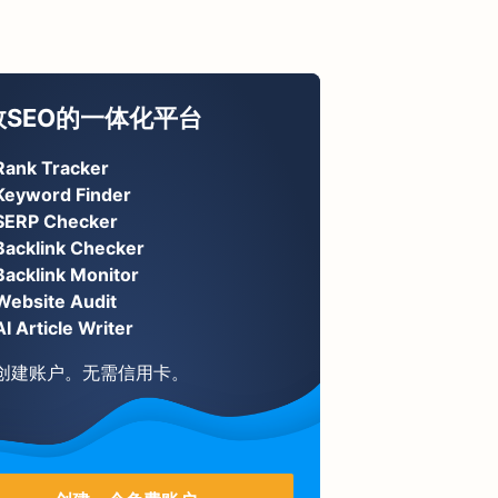
效SEO的一体化平台
Rank Tracker
Keyword Finder
SERP Checker
Backlink Checker
Backlink Monitor
Website Audit
AI Article Writer
创建账户。无需信用卡。