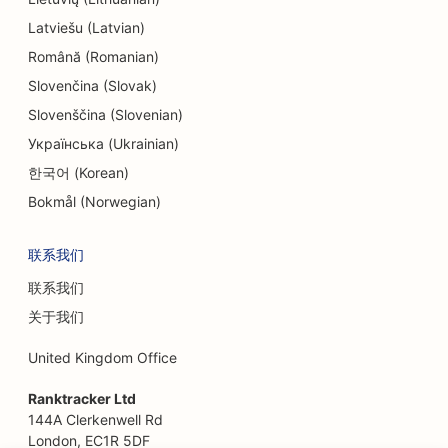
Latviešu (Latvian)
Română (Romanian)
Slovenčina (Slovak)
Slovenščina (Slovenian)
Українська (Ukrainian)
한국어 (Korean)
Bokmål (Norwegian)
联系我们
联系我们
关于我们
United Kingdom Office
Ranktracker Ltd
144A Clerkenwell Rd
London, EC1R 5DF