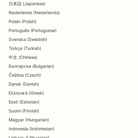
日本語 (Japanese)
Nederlands (Nederlands)
Polski (Polish)
Português (Portuguese)
Svenska (Swedish)
Türkçe (Turkish)
中文 (Chinese)
Български (Bulgarian)
Čeština (Czech)
Dansk (Danish)
Ελληνικά (Greek)
Eesti (Estonian)
Suomi (Finnish)
Magyar (Hungarian)
Indonesia (Indonesian)
Lietuvių (Lithuanian)