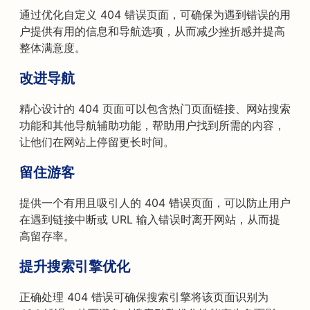
通过优化自定义 404 错误页面，可确保为遇到错误的用
户提供有用的信息和导航选项，从而减少挫折感并提高
整体满意度。
改进导航
精心设计的 404 页面可以包含热门页面链接、网站搜索
功能和其他导航辅助功能，帮助用户找到所需的内容，
让他们在网站上停留更长时间。
留住游客
提供一个有用且吸引人的 404 错误页面，可以防止用户
在遇到链接中断或 URL 输入错误时离开网站，从而提
高留存率。
提升搜索引擎优化
正确处理 404 错误可确保搜索引擎将该页面识别为