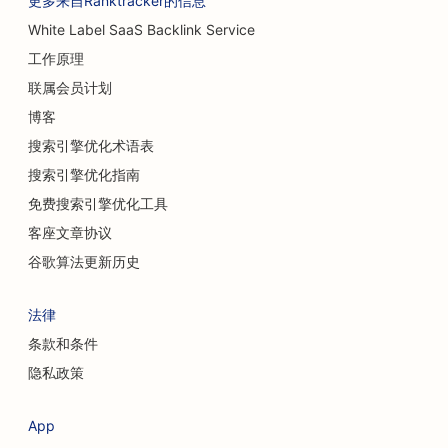
更多来自Ranktracker的信息
White Label SaaS Backlink Service
工作原理
联属会员计划
博客
搜索引擎优化术语表
搜索引擎优化指南
免费搜索引擎优化工具
客座文章协议
谷歌算法更新历史
法律
条款和条件
隐私政策
App