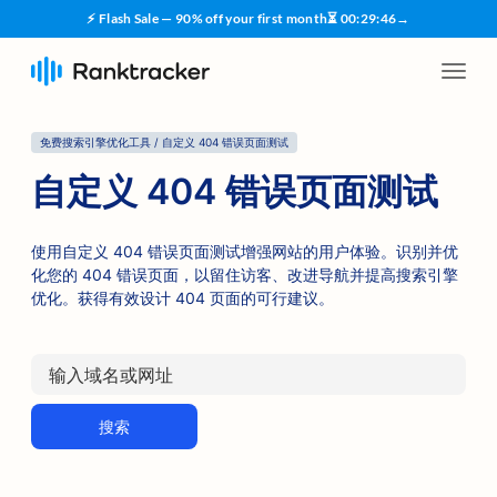
⚡ Flash Sale — 90% off your first month
⏳
00
:
29
:
45
→
免费搜索引擎优化工具 / 自定义 404 错误页面测试
自定义 404 错误页面测试
使用自定义 404 错误页面测试增强网站的用户体验。识别并优
化您的 404 错误页面，以留住访客、改进导航并提高搜索引擎
优化。获得有效设计 404 页面的可行建议。
搜索