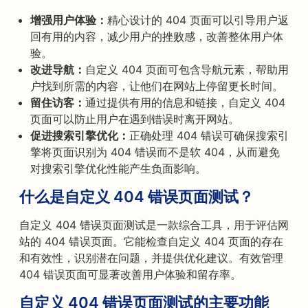
增强用户体验：
精心设计的 404 页面可以引导用户返
回有用的内容，减少用户的挫败感，改善整体用户体
验。
改进导航：
自定义 404 页面可包含导航元素，帮助用
户找到所需的内容，让他们在网站上停留更长时间。
留住访客：
通过提供有用的信息和链接，自定义 404
页面可以防止用户在遇到错误时离开网站。
促进搜索引擎优化：
正确处理 404 错误可确保搜索引
擎将页面识别为 404 错误而不是软 404，从而避免
对搜索引擎优化性能产生负面影响。
什么是自定义 404 错误页面测试？
自定义 404 错误页面测试是一款综合工具，用于评估网
站的 404 错误页面。它能检查自定义 404 页面的存在
和有效性，识别潜在问题，并提供优化建议。有效管理
404 错误页面可显著改善用户体验和留存率。
自定义 404 错误页面测试的主要功能