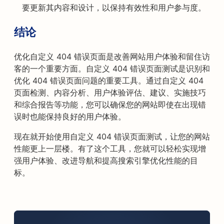
要更新其内容和设计，以保持有效性和用户参与度。
结论
优化自定义 404 错误页面是改善网站用户体验和留住访
客的一个重要方面。自定义 404 错误页面测试是识别和
优化 404 错误页面问题的重要工具。通过自定义 404
页面检测、内容分析、用户体验评估、建议、实施技巧
和综合报告等功能，您可以确保您的网站即使在出现错
误时也能保持良好的用户体验。
现在就开始使用自定义 404 错误页面测试，让您的网站
性能更上一层楼。有了这个工具，您就可以轻松实现增
强用户体验、改进导航和提高搜索引擎优化性能的目
标。