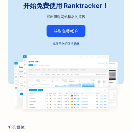
开始免费使用 Ranktracker！
找出阻碍网站排名的原因
获取免费帐户
或使用您的证书
登录
社会媒体