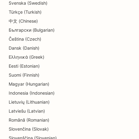
Svenska (Swedish)
Türkçe (Turkish)
中文 (Chinese)
Български (Bulgarian)
Čeština (Czech)
Dansk (Danish)
Ελληνικά (Greek)
Eesti (Estonian)
Suomi (Finnish)
Magyar (Hungarian)
Indonesia (Indonesian)
Lietuvių (Lithuanian)
Latviešu (Latvian)
Română (Romanian)
Slovenčina (Slovak)
Slovenščina (Slovenian)