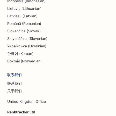
Indonesia (Indonesian)
Lietuvių (Lithuanian)
Latviešu (Latvian)
Română (Romanian)
Slovenčina (Slovak)
Slovenščina (Slovenian)
Українська (Ukrainian)
한국어 (Korean)
Bokmål (Norwegian)
联系我们
联系我们
关于我们
United Kingdom Office
Ranktracker Ltd