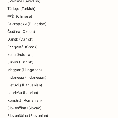
Svenska (Swedish)
Türkçe (Turkish)
中文 (Chinese)
Български (Bulgarian)
Čeština (Czech)
Dansk (Danish)
Ελληνικά (Greek)
Eesti (Estonian)
Suomi (Finnish)
Magyar (Hungarian)
Indonesia (Indonesian)
Lietuvių (Lithuanian)
Latviešu (Latvian)
Română (Romanian)
Slovenčina (Slovak)
Slovenščina (Slovenian)