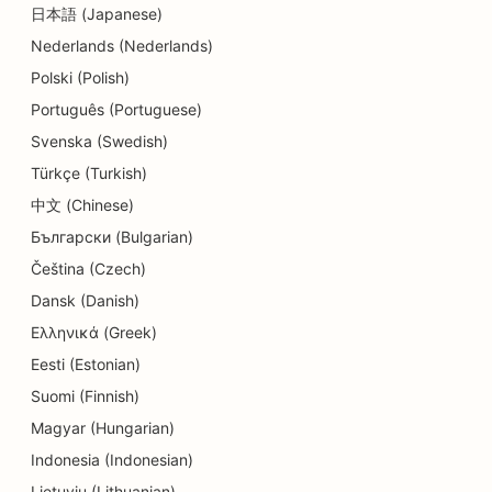
日本語 (Japanese)
Nederlands (Nederlands)
Polski (Polish)
Português (Portuguese)
Svenska (Swedish)
Türkçe (Turkish)
中文 (Chinese)
Български (Bulgarian)
Čeština (Czech)
Dansk (Danish)
Ελληνικά (Greek)
Eesti (Estonian)
Suomi (Finnish)
Magyar (Hungarian)
Indonesia (Indonesian)
Lietuvių (Lithuanian)