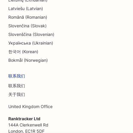
Latviešu (Latvian)
Română (Romanian)
Slovenčina (Slovak)
Slovenščina (Slovenian)
Українська (Ukrainian)
한국어 (Korean)
Bokmål (Norwegian)
联系我们
联系我们
关于我们
United Kingdom Office
Ranktracker Ltd
144A Clerkenwell Rd
London, EC1R 5DF