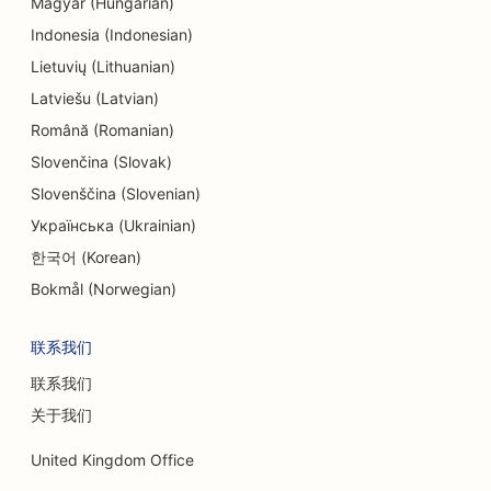
Magyar (Hungarian)
Indonesia (Indonesian)
Lietuvių (Lithuanian)
Latviešu (Latvian)
Română (Romanian)
Slovenčina (Slovak)
Slovenščina (Slovenian)
Українська (Ukrainian)
한국어 (Korean)
Bokmål (Norwegian)
联系我们
联系我们
关于我们
United Kingdom Office