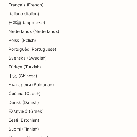
Français (French)
Italiano (Italian)
日本語 (Japanese)
Nederlands (Nederlands)
Polski (Polish)
Português (Portuguese)
Svenska (Swedish)
Türkçe (Turkish)
中文 (Chinese)
Български (Bulgarian)
Čeština (Czech)
Dansk (Danish)
Ελληνικά (Greek)
Eesti (Estonian)
Suomi (Finnish)