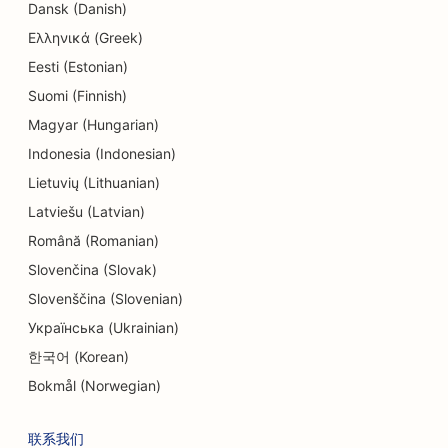
Dansk (Danish)
Ελληνικά (Greek)
Eesti (Estonian)
Suomi (Finnish)
Magyar (Hungarian)
Indonesia (Indonesian)
Lietuvių (Lithuanian)
Latviešu (Latvian)
Română (Romanian)
Slovenčina (Slovak)
Slovenščina (Slovenian)
Українська (Ukrainian)
한국어 (Korean)
Bokmål (Norwegian)
联系我们