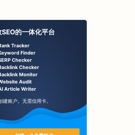
效SEO的一体化平台
Rank Tracker
Keyword Finder
SERP Checker
Backlink Checker
Backlink Monitor
Website Audit
AI Article Writer
创建账户。无需信用卡。