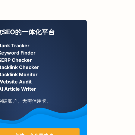
效SEO的一体化平台
Rank Tracker
Keyword Finder
SERP Checker
Backlink Checker
Backlink Monitor
Website Audit
AI Article Writer
创建账户。无需信用卡。