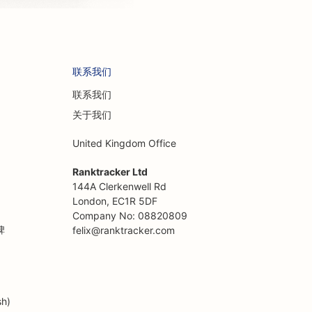
联系我们
联系我们
关于我们
United Kingdom Office
Ranktracker Ltd
144A Clerkenwell Rd
London, EC1R 5DF
Company No: 08820809
碑
felix@ranktracker.com
sh)