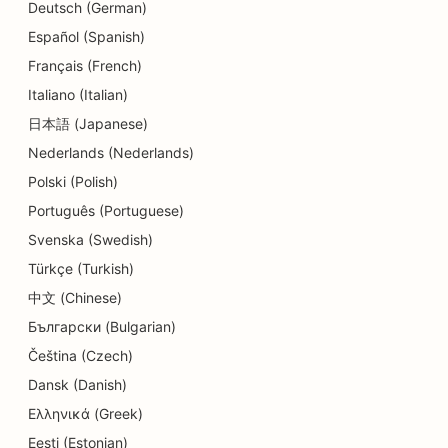
Deutsch (German)
Español (Spanish)
Français (French)
Italiano (Italian)
日本語 (Japanese)
Nederlands (Nederlands)
Polski (Polish)
Português (Portuguese)
Svenska (Swedish)
Türkçe (Turkish)
中文 (Chinese)
Български (Bulgarian)
Čeština (Czech)
Dansk (Danish)
Ελληνικά (Greek)
Eesti (Estonian)