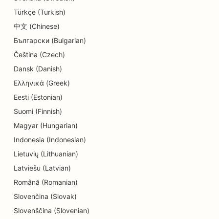
Türkçe (Turkish)
中文 (Chinese)
Български (Bulgarian)
Čeština (Czech)
Dansk (Danish)
Ελληνικά (Greek)
Eesti (Estonian)
Suomi (Finnish)
Magyar (Hungarian)
Indonesia (Indonesian)
Lietuvių (Lithuanian)
Latviešu (Latvian)
Română (Romanian)
Slovenčina (Slovak)
Slovenščina (Slovenian)