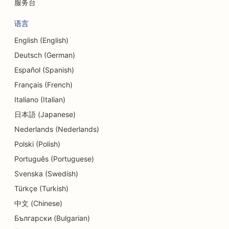
服务台
语言
English (English)
Deutsch (German)
Español (Spanish)
Français (French)
Italiano (Italian)
日本語 (Japanese)
Nederlands (Nederlands)
Polski (Polish)
Português (Portuguese)
Svenska (Swedish)
Türkçe (Turkish)
中文 (Chinese)
Български (Bulgarian)