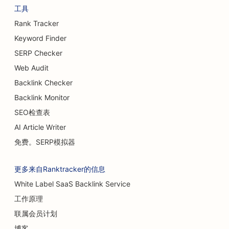
工具
Rank Tracker
Keyword Finder
SERP Checker
Web Audit
Backlink Checker
Backlink Monitor
SEO检查表
AI Article Writer
免费。SERP模拟器
更多来自Ranktracker的信息
White Label SaaS Backlink Service
工作原理
联属会员计划
博客