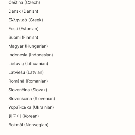
Čeština (Czech)
Dansk (Danish)
Ελληνικά (Greek)
Eesti (Estonian)
Suomi (Finnish)
Magyar (Hungarian)
Indonesia (Indonesian)
Lietuvių (Lithuanian)
Latviešu (Latvian)
Română (Romanian)
Slovenčina (Slovak)
Slovenščina (Slovenian)
Українська (Ukrainian)
한국어 (Korean)
Bokmål (Norwegian)