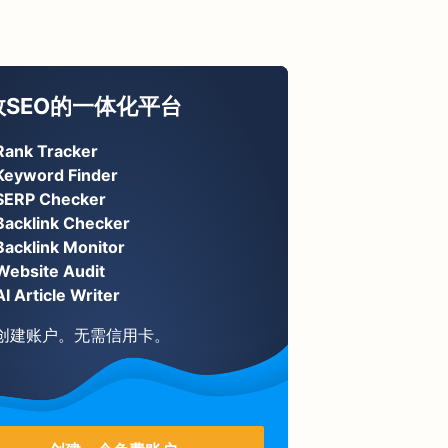
效SEO的一体化平台
Rank Tracker
Keyword Finder
SERP Checker
Backlink Checker
Backlink Monitor
Website Audit
AI Article Writer
创建账户。无需信用卡。