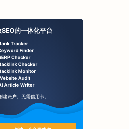
效SEO的一体化平台
Rank Tracker
Keyword Finder
SERP Checker
Backlink Checker
Backlink Monitor
Website Audit
AI Article Writer
创建账户。无需信用卡。