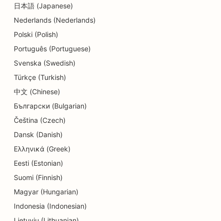
日本語 (Japanese)
Nederlands (Nederlands)
Polski (Polish)
Português (Portuguese)
Svenska (Swedish)
Türkçe (Turkish)
中文 (Chinese)
Български (Bulgarian)
Čeština (Czech)
Dansk (Danish)
Ελληνικά (Greek)
Eesti (Estonian)
Suomi (Finnish)
Magyar (Hungarian)
Indonesia (Indonesian)
Lietuvių (Lithuanian)