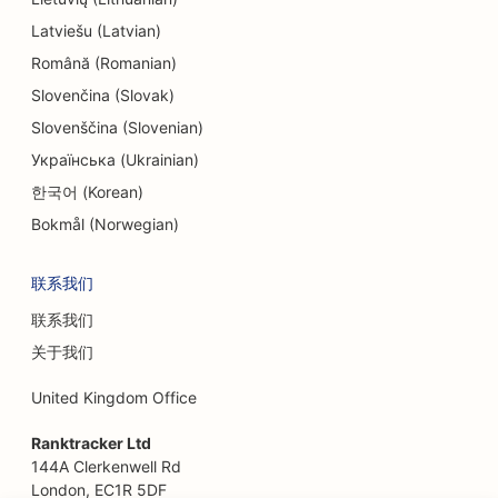
Latviešu (Latvian)
Română (Romanian)
Slovenčina (Slovak)
Slovenščina (Slovenian)
Українська (Ukrainian)
한국어 (Korean)
Bokmål (Norwegian)
联系我们
联系我们
关于我们
United Kingdom Office
Ranktracker Ltd
144A Clerkenwell Rd
London, EC1R 5DF