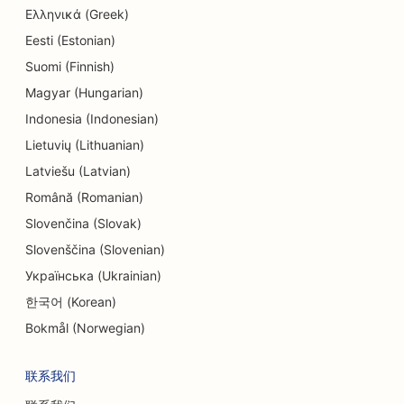
Ελληνικά (Greek)
Eesti (Estonian)
Suomi (Finnish)
Magyar (Hungarian)
Indonesia (Indonesian)
Lietuvių (Lithuanian)
Latviešu (Latvian)
Română (Romanian)
Slovenčina (Slovak)
Slovenščina (Slovenian)
Українська (Ukrainian)
한국어 (Korean)
Bokmål (Norwegian)
联系我们