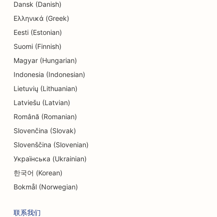
Dansk (Danish)
Ελληνικά (Greek)
Eesti (Estonian)
Suomi (Finnish)
Magyar (Hungarian)
Indonesia (Indonesian)
Lietuvių (Lithuanian)
Latviešu (Latvian)
Română (Romanian)
Slovenčina (Slovak)
Slovenščina (Slovenian)
Українська (Ukrainian)
한국어 (Korean)
Bokmål (Norwegian)
联系我们