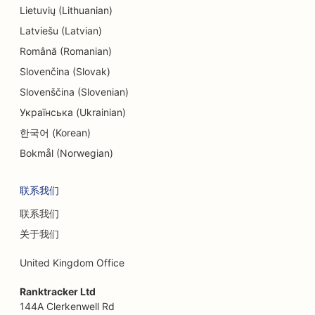
Lietuvių (Lithuanian)
Latviešu (Latvian)
Română (Romanian)
Slovenčina (Slovak)
Slovenščina (Slovenian)
Українська (Ukrainian)
한국어 (Korean)
Bokmål (Norwegian)
联系我们
联系我们
关于我们
United Kingdom Office
Ranktracker Ltd
144A Clerkenwell Rd