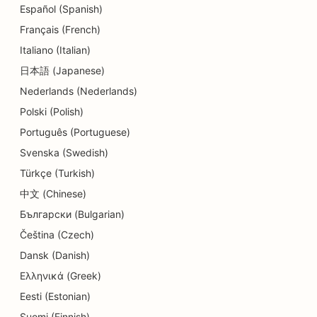
Español (Spanish)
Français (French)
Italiano (Italian)
日本語 (Japanese)
Nederlands (Nederlands)
Polski (Polish)
Português (Portuguese)
Svenska (Swedish)
Türkçe (Turkish)
中文 (Chinese)
Български (Bulgarian)
Čeština (Czech)
Dansk (Danish)
Ελληνικά (Greek)
Eesti (Estonian)
Suomi (Finnish)