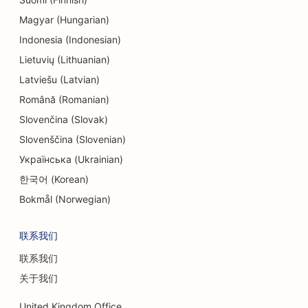
Magyar (Hungarian)
Indonesia (Indonesian)
Lietuvių (Lithuanian)
Latviešu (Latvian)
Română (Romanian)
Slovenčina (Slovak)
Slovenščina (Slovenian)
Українська (Ukrainian)
한국어 (Korean)
Bokmål (Norwegian)
联系我们
联系我们
关于我们
United Kingdom Office