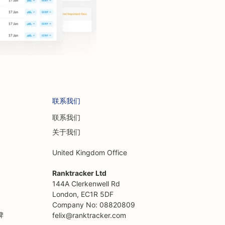
联系我们
联系我们
关于我们
United Kingdom Office
Ranktracker Ltd
144A Clerkenwell Rd
London, EC1R 5DF
Company No: 08820809
碑
felix@ranktracker.com