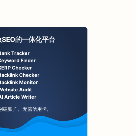
效SEO的一体化平台
Rank Tracker
Keyword Finder
SERP Checker
Backlink Checker
Backlink Monitor
Website Audit
AI Article Writer
创建账户。无需信用卡。