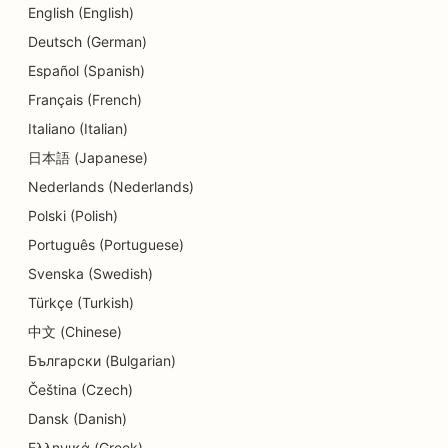
English (English)
Deutsch (German)
Español (Spanish)
Français (French)
Italiano (Italian)
日本語 (Japanese)
Nederlands (Nederlands)
Polski (Polish)
Português (Portuguese)
Svenska (Swedish)
Türkçe (Turkish)
中文 (Chinese)
Български (Bulgarian)
Čeština (Czech)
Dansk (Danish)
Ελληνικά (Greek)