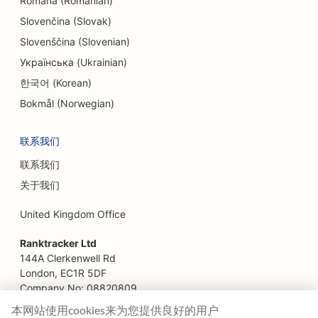
Română (Romanian)
Slovenčina (Slovak)
Slovenščina (Slovenian)
Українська (Ukrainian)
한국어 (Korean)
Bokmål (Norwegian)
联系我们
联系我们
关于我们
United Kingdom Office
Ranktracker Ltd
144A Clerkenwell Rd
London, EC1R 5DF
Company No: 08820809
felix@ranktracker.com
本网站使用cookies来为您提供良好的用户