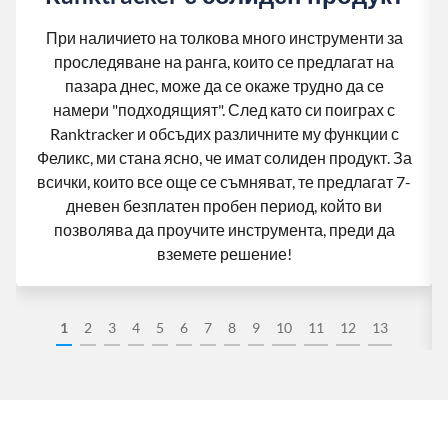
При наличието на толкова много инструменти за
проследяване на ранга, които се предлагат на
пазара днес, може да се окаже трудно да се
намери "подходящият". След като си поиграх с
Ranktracker и обсъдих различните му функции с
Феликс, ми стана ясно, че имат солиден продукт. За
всички, които все още се съмняват, те предлагат 7-
дневен безплатен пробен период, който ви
позволява да проучите инструмента, преди да
вземете решение!
1
2
3
4
5
6
7
8
9
10
11
12
13