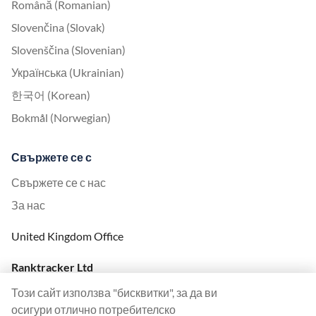
Română (Romanian)
Slovenčina (Slovak)
Slovenščina (Slovenian)
Українська (Ukrainian)
한국어 (Korean)
Bokmål (Norwegian)
Свържете се с
Свържете се с нас
За нас
United Kingdom Office
Ranktracker Ltd
144A Clerkenwell Rd
Този сайт използва "бисквитки", за да ви
London, EC1R 5DF
осигури отлично потребителско