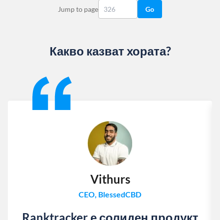
Jump to page
Go
Какво казват хората?
Slide 1 of 13
Vithurs
CEO, BlessedCBD
Ranktracker е солиден продукт