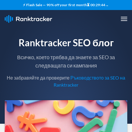
⚡ Flash Sale — 90% off your first month
⏳
00
:
29
:
43
→
Ranktracker SEO блог
Всичко, което трябва да знаете за SEO за
следващата си кампания
Не забравяйте да проверите
Ръководството за SEO на
Ranktracker