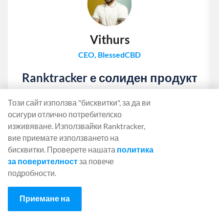
Vithurs
CEO, BlessedCBD
Ranktracker е солиден продукт
При наличието на толкова много инструменти за
Този сайт използва "бисквитки", за да ви
проследяване на ранга, които се предлагат на
осигури отлично потребителско
пазара днес, може да се окаже трудно да се
изживяване. Използвайки Ranktracker,
намери "подходящият". След като си поиграх с
вие приемате използването на
Ranktracker и обсъдих различните му функции с
бисквитки. Проверете нашата
политика
Феликс, ми стана ясно, че имат солиден продукт. За
за поверителност
за повече
всички, които все още се съмняват, те предлагат 7-
подробности.
дневен безплатен пробен период, който ви
позволява да проучите инструмента, преди да
Приемане на
вземете решение!