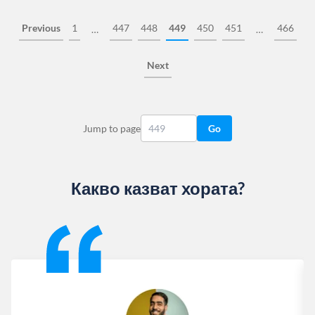
Previous
1
447
448
449
450
451
466
…
…
Next
Jump to page
Go
Какво казват хората?
Slide 1 of 13