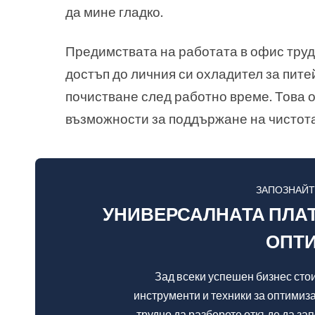
да мине гладко.
Предимствата на работата в офис труд
достъп до личния си охладител за пите
почистване след работно време. Това о
възможности за поддържане на чистот
ЗАПОЗНАЙТ
УНИВЕРСАЛНАТА ПЛАТ
ОПТ
Зад всеки успешен бизнес сто
инструменти и техники за оптимиза
трудно да разберете откъде да зап