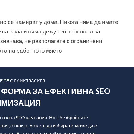
но се намират у дома. Никога няма да имате
йна вода и няма дежурен персонал за
значава, че разполагате с ограничени
ата на работното място
Е СЕ С RANKTRACKER
ФОРМА ЗА ЕФЕКТИВНА SEO
ИМИЗАЦИЯ
и силна SEO кампания. Но с безбройните
ция, от които можете да избирате, може да е
очнете. Е, не се страхувайте повече, защото