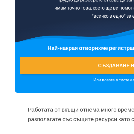
имам точно това, което ще ви помо
"всичко в едно" з
Най-накрая отворихме регистрац
СЪЗДАВАНЕ Н
Или
влезте в систем
Работата от вкъщи отнема много време 
разполагате със същите ресурси като с