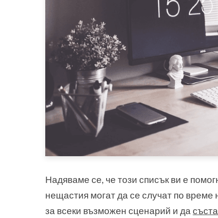
Надяваме се, че този списък ви е помо
нещастия могат да се случат по време 
за всеки възможен сценарий и да
съста