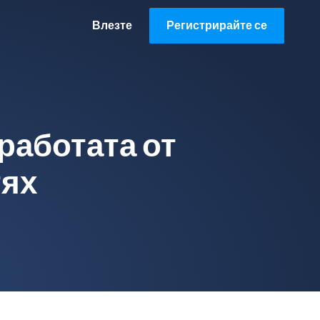
Влезте
Регистрирайте се
работата от
тях