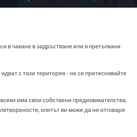
 си в чакане в задръстване или в претъпкани
 идват с тази територия - не се притеснявайте
, всеки има свои собствени предизвикателства.
влетворености, опитът ви може да не отговаря