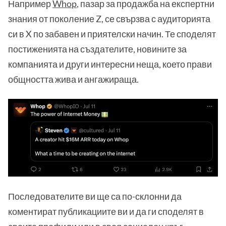
Например
Whop
, пазар за продажба на експертни
знания от поколение Z, се свързва с аудиторията
си в X по забавен и приятелски начин. Те споделят
постиженията на създателите, новините за
компанията и други интересни неща, което прави
общността жива и ангажираща.
Последователите ви ще са по-склонни да
коментират публикациите ви и да ги споделят в