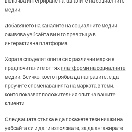
включва интегриране на каналите на социалните
медии.
Добавянето на каналите на социалните медии
оживява уебсайта ви и го превръща в
интерактивна платформа.
Хората споделят опита си с различни марки в
предпочитаните от тях
платформи на социалните
медии
. Всичко, което трябва да направите, е да
проучите споменаванията на марката в теми,
които показват положителния опит на вашите
клиенти.
Следващата стъпка е да покажете тези нишки на
уебсайта си и да ги използвате, за да ангажирате