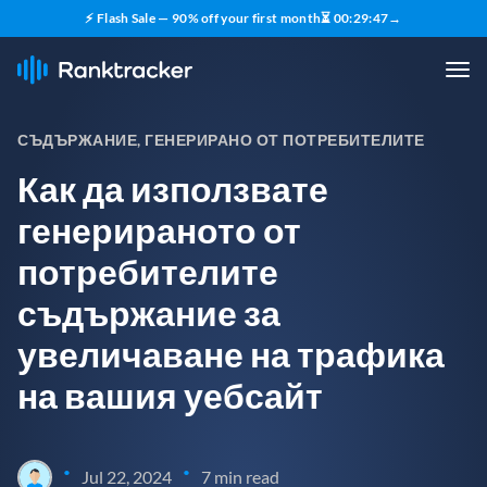
⚡ Flash Sale — 90% off your first month
⏳
00
:
29
:
46
→
СЪДЪРЖАНИЕ, ГЕНЕРИРАНО ОТ ПОТРЕБИТЕЛИТЕ
Как да използвате
генерираното от
потребителите
съдържание за
увеличаване на трафика
на вашия уебсайт
•
•
Jul 22, 2024
7 min read