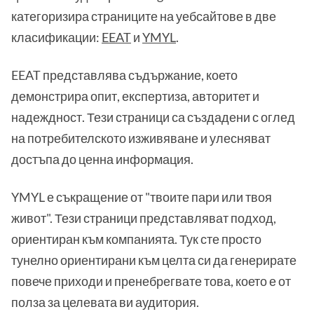
категоризира страниците на уебсайтове в две
класификации:
EEAT
и
YMYL
.
EEAT представлява съдържание, което
демонстрира опит, експертиза, авторитет и
надеждност. Тези страници са създадени с оглед
на потребителското изживяване и улесняват
достъпа до ценна информация.
YMYL е съкращение от "твоите пари или твоя
живот". Тези страници представляват подход,
ориентиран към компанията. Тук сте просто
тунелно ориентирани към целта си да генерирате
повече приходи и пренебрегвате това, което е от
полза за целевата ви аудитория.