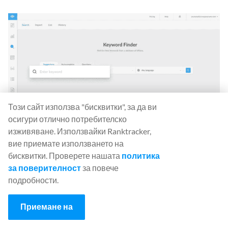
Този сайт използва "бисквитки", за да ви
Трябва да се уверите, че съдържанието,
осигури отлично потребителско
генерирано от потребителите, публикувано на
изживяване. Използвайки Ranktracker,
вие приемате използването на
вашия уебсайт или други платформи, които
бисквитки. Проверете нашата
политика
представят вашата марка, отговаря на насоките
за поверителност
за повече
на Google за EEAT, за да
подобрите присъствието
подробности.
си в търсачките
и да привлечете подходяща
аудитория към уебсайта си.
Приемане на