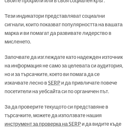
своите профили или в своя социален кръг.
Тези индикатори представляват социални
сигнали, които показват популярността на вашата
марка и ви помагат да развивате лидерство в
мисленето.
Започвате да изглеждате като надежден източник
на информация не само за целевата си аудитория,
но и за търсачките, което ви помага да се
изкачвате лесно в
SERP
и да привличате повече
посетители на уебсайта си по органичен път.
За да проверите текущото си представяне в
търсачките, можете да използвате нашия
инструмент за проверка на SERP
и да видите къде