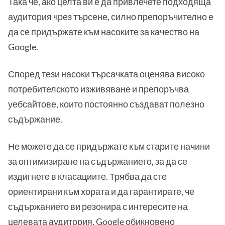
Така че, ако целта ви е да привлечете подходяща
аудитория чрез търсене, силно препоръчително е
да се придържате към насоките за качество на
Google.
Според тези насоки търсачката оценява високо
потребителското изживяване и препоръчва
уебсайтове, които постоянно създават полезно
съдържание.
Не можете да се придържате към старите начини
за оптимизиране на съдържанието, за да се
издигнете в класациите. Трябва да сте
ориентирани към хората и да гарантирате, че
съдържанието ви резонира с интересите на
целевата аудитория. Google обикновено