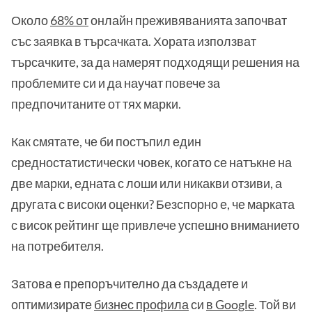
Около
68% от
онлайн преживяванията започват
със заявка в търсачката. Хората използват
търсачките, за да намерят подходящи решения на
проблемите си и да научат повече за
предпочитаните от тях марки.
Как смятате, че би постъпил един
средностатистически човек, когато се натъкне на
две марки, едната с лоши или никакви отзиви, а
другата с високи оценки? Безспорно е, че марката
с висок рейтинг ще привлече успешно вниманието
на потребителя.
Затова е препоръчително да създадете и
оптимизирате
бизнес профила
си
в Google
. Той ви