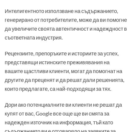
Интелигентното използване на съдържанието,
генерирано от потребителите, може да ви помогне
да увеличите своята автентичност и надеждност в
съответната индустрия.
Рецензиите, препоръките и историите за успех,
представящи истинските преживявания на
вашите щастливи клиенти, могат да помогнат на
другите да преценят и да решат дали решенията,
които предлагате, са най-подходящи за тях.
Дори ако потенциалните ви клиенти не решат да
купят от вас, Google все още ще ви смята за
надежден източник на информация, тъй като
съдържанието ви е отговаряло на заявките за