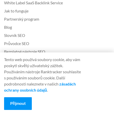
White Label SaaS Backlink Service
Jak to funguje
Partnerský program
Blog
Slovník SEO
Průvodce SEO
Bezplatné nástroje SEO
Tento web používá soubory cookie, aby vám
Dohoda o příspěvku pro hosty
poskytl skvělý uživatelský zážitek.
Historie aktualizací algoritmů Google
Používáním nástroje Ranktracker souhlasíte
s používáním souborů cookie. Další
Právní
podrobnosti naleznete v našich
zásadách
Podmínky a pravidla
ochrany osobních údajů
.
Zásady ochrany osobních údajů
Přijmout
App