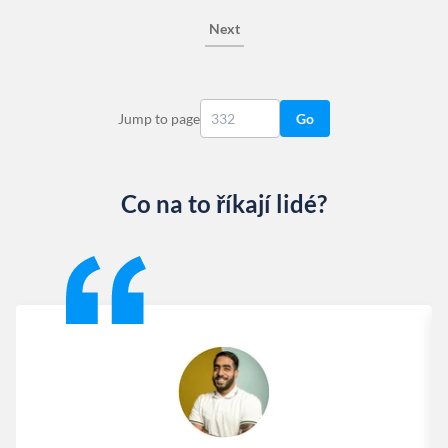
Next
Jump to page
Go
Co na to říkají lidé?
Slide 1 of 13