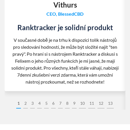
Vithurs
CEO, BlessedCBD
Ranktracker je solidní produkt
V současné době je na trhu k dispozici tolik nástrojů
pro sledování hodností, že může být složité najít "ten
pravý". Po hraní si s nástrojem Ranktracker a diskusi s
Felixem o jeho různých funkcích je mi jasné, že mají
solidní produkt. Pro všechny, kteří stále váhají, nabízejí
7denní zkušební verzi zdarma, která vám umožní
nástroj prozkoumat, než se rozhodnete!
1
2
3
4
5
6
7
8
9
10
11
12
13