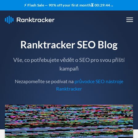
⚡ Flash Sale — 90% off your first month
⏳
00
:
29
:
42
→
Ranktracker SEO Blog
Vše, co potřebujete vědět o SEO pro svou příští
kampaň
Nezapomeňte se podívat na
průvodce SEO nástroje
Ranktracker