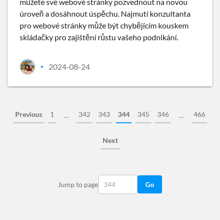
můžete své webové stránky pozvednout na novou
úroveň a dosáhnout úspěchu. Najmutí konzultanta
pro webové stránky může být chybějícím kouskem
skládačky pro zajištění růstu vašeho podnikání.
2024-08-24
•
Previous
1
342
343
344
345
346
466
…
…
Next
Jump to page
Go