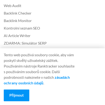
Web Audit
Backlink Checker
Backlink Monitor
Kontrolní seznam SEO
AI Article Writer
ZDARMA: Simulátor SERP
Tento web používá soubory cookie, aby vám
Další informace od společnosti Ranktracker
poskytl skvělý uživatelský zážitek.
White Label SaaS Backlink Service
Používáním nástroje Ranktracker souhlasíte
Jak to funguje
s používáním souborů cookie. Další
podrobnosti naleznete v našich
zásadách
Partnerský program
ochrany osobních údajů
.
Blog
Slovník SEO
Přijmout
Průvodce SEO