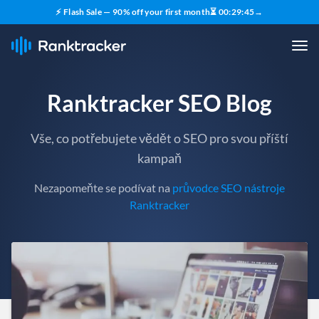
⚡ Flash Sale — 90% off your first month
⏳
00
:
29
:
43
→
Ranktracker SEO Blog
Vše, co potřebujete vědět o SEO pro svou příští
kampaň
Nezapomeňte se podívat na
průvodce SEO nástroje
Ranktracker