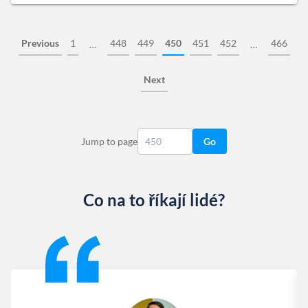
Previous
1
448
449
450
451
452
466
…
…
Next
Jump to page
Go
Co na to říkají lidé?
Slide 1 of 13