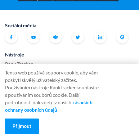
Sociální média
Nástroje
Rank Tracker
Tento web používá soubory cookie, aby vám
Keyword Finder
poskytl skvělý uživatelský zážitek.
SERP Checker
Používáním nástroje Ranktracker souhlasíte
Web Audit
s používáním souborů cookie. Další
podrobnosti naleznete v našich
zásadách
Backlink Checker
ochrany osobních údajů
.
Backlink Monitor
Kontrolní seznam SEO
Přijmout
AI Article Writer