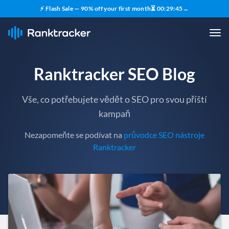
⚡ Flash Sale — 90% off your first month
⏳
00
:
29
:
43
→
Ranktracker SEO Blog
Vše, co potřebujete vědět o SEO pro svou příští
kampaň
Nezapomeňte se podívat na
průvodce SEO nástroje
Ranktracker