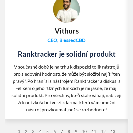
Vithurs
CEO, BlessedCBD
Ranktracker je solidní produkt
V současné době je na trhu k dispozici tolik nástrojů
pro sledování hodností, že může být složité najít "ten
pravý". Po hraní si s nástrojem Ranktracker a diskusi s
Felixem o jeho různých funkcích je mi jasné, že mají
solidní produkt. Pro všechny, kteří stále váhají, nabízejí
7denní zkušební verzi zdarma, která vám umožní
nástroj prozkoumat, než se rozhodnete!
1
2
3
4
5
6
7
8
9
10
11
12
13