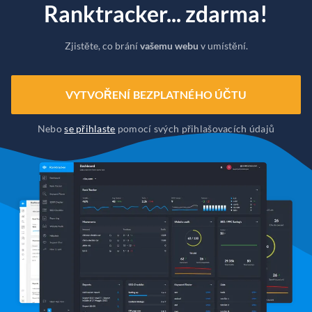
Ranktracker... zdarma!
Zjistěte, co brání
vašemu webu
v umístění.
VYTVOŘENÍ BEZPLATNÉHO ÚČTU
Nebo
se přihlaste
pomocí svých přihlašovacích údajů