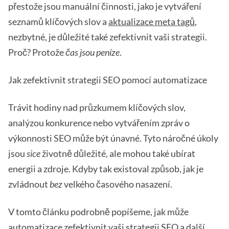
přestože jsou manuální činnosti, jako je vytváření
seznamů klíčových slov a
aktualizace meta tagů
,
nezbytné, je důležité také zefektivnit vaši strategii.
Proč? Protože
čas jsou peníze
.
Jak zefektivnit strategii SEO pomocí automatizace
Trávit hodiny nad průzkumem klíčových slov,
analýzou konkurence nebo vytvářením zpráv o
výkonnosti SEO může být únavné. Tyto náročné úkoly
jsou
sice
životně důležité, ale mohou také ubírat
energii a zdroje. Kdyby tak existoval způsob, jak je
zvládnout
bez
velkého časového nasazení.
V tomto článku podrobně popíšeme, jak může
automatizace zefektivnit vaši strategii SEO a další