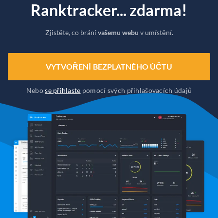
Ranktracker... zdarma!
Zjistěte, co brání
vašemu webu
v umístění.
VYTVOŘENÍ BEZPLATNÉHO ÚČTU
Nebo
se přihlaste
pomocí svých přihlašovacích údajů