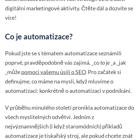
digitální marketingové aktivity. Čtěte dál a dozvíte se
více!
Co je automatizace?
Pokud jste se s tématem automatizace seznámili
poprvé, pravděpodobně vás zajímá, _co
to je
_a _jak
_může
pomoci vašemu úsilí o SEO
. Pro začátek si
definujme, co máme na mysli, když mluvíme o
automatizaci; konkrétně o automatizaci v podnikání.
V průběhu minulého století pronikla automatizace do
všech myslitelných odvětví. Jedním z
nejvýznamnějších (i když staromódních) příkladů
automatizace je tiskařský stroj, ale pokud chcete znát