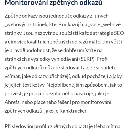
Monitorování zpětných odkazů
Zpětné odkazy
jsou jednoduše odkazy z _jiných
_webových stránek, které odkazují na _vaše _webové
stránky. Jsou nezbytnou součástí každé strategie SEO
a čím více kvalitních zpětných odkazů máte, tím větší
je pravděpodobnost, že se dobře umístíte na
stránkách s výsledky vyhledávání (SERP). Profil
zpětných odkazů můžete sledovat tak, že si budete
všímat, jaké odkazy přicházejí, odkud pocházejí a jaký
je jejich text kotvy. Nejoblíbenějším způsobem, jak to
provést, je použití bezplatného nástroje, jako je
Ahrefs, nebo placeného řešení pro monitorování
zpětných odkazů, jako je
Ranktracker
.
Při sledování profilu zpětných odkazů je třeba mít na