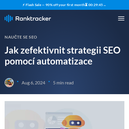
⚡ Flash Sale — 90% off your first month
⏳
00
:
29
:
43
→
NAUČTE SE SEO
Jak zefektivnit strategii SEO
pomocí automatizace
•
•
Aug 6, 2024
5 min read