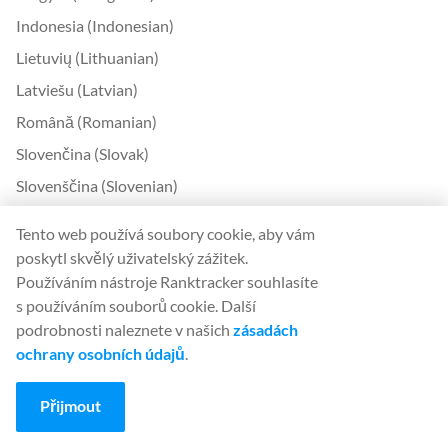
Indonesia (Indonesian)
Lietuvių (Lithuanian)
Latviešu (Latvian)
Română (Romanian)
Slovenčina (Slovak)
Slovenščina (Slovenian)
Українська (Ukrainian)
Tento web používá soubory cookie, aby vám
한국어 (Korean)
poskytl skvělý uživatelský zážitek.
Používáním nástroje Ranktracker souhlasíte
Bokmål (Norwegian)
s používáním souborů cookie. Další
podrobnosti naleznete v našich
zásadách
Kontakt
ochrany osobních údajů
.
Kontaktujte nás
Přijmout
O nás