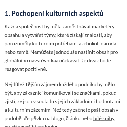
1. Pochopení kulturních aspektů
Každá společnost by měla zaměstnávat marketéry
obsahu a vytvářet týmy, které získají znalosti, aby
porozuměly kulturním potřebám jakéhokoli národa
nebo země. Nemůžete jednoduše nastínit obsah pro
globálního návštěvníka
a očekávat, že divák bude
reagovat pozitivně.
Nejdůležitějším zájmem každého podniku by mělo
být, aby zákazníci komunikovali se značkami, pokud
zjistí, že jsou v souladu s jejich základními hodnotami
a kulturním zázemím. Než tedy začnete psát obsah v
podobě příspěvku na blogu, článku nebo
bílé knihy
,
musíte zvážit tyto body: