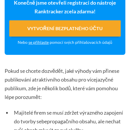
Konečně jsme otevřeli registraci do nástroje
Ranktracker zcela zdarma!
VYTVOŘENÍ BEZPLATNÉHO ÚČTU
Nebo
se přihlaste
pomocí svých přihlašovacích údajů
Pokud se chcete dozvědět, jaké výhody vám přinese
publikování atraktivního obsahu pro vícejazyčné
publikum, zde je několik bodů, které vám pomohou
lépe porozumět:
Majitelé firem se musí zdržet výrazného zapojení
do tvorby sebepropagačního obsahu, ale nechat