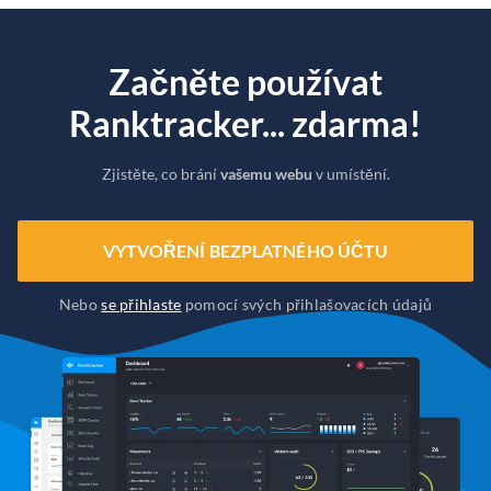
Začněte používat
Ranktracker... zdarma!
Zjistěte, co brání
vašemu webu
v umístění.
VYTVOŘENÍ BEZPLATNÉHO ÚČTU
Nebo
se přihlaste
pomocí svých přihlašovacích údajů