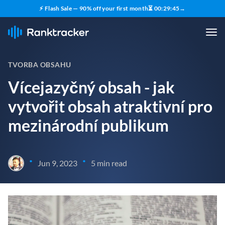
⚡ Flash Sale — 90% off your first month
⏳
00
:
29
:
43
→
TVORBA OBSAHU
Vícejazyčný obsah - jak
vytvořit obsah atraktivní pro
mezinárodní publikum
•
•
Jun 9, 2023
5 min read