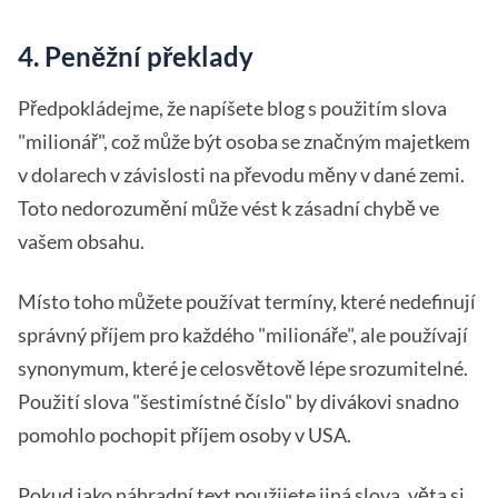
4. Peněžní překlady
Předpokládejme, že napíšete blog s použitím slova
"milionář", což může být osoba se značným majetkem
v dolarech v závislosti na převodu měny v dané zemi.
Toto nedorozumění může vést k zásadní chybě ve
vašem obsahu.
Místo toho můžete používat termíny, které nedefinují
správný příjem pro každého "milionáře", ale používají
synonymum, které je celosvětově lépe srozumitelné.
Použití slova "šestimístné číslo" by divákovi snadno
pomohlo pochopit příjem osoby v USA.
Pokud jako náhradní text použijete jiná slova, věta si