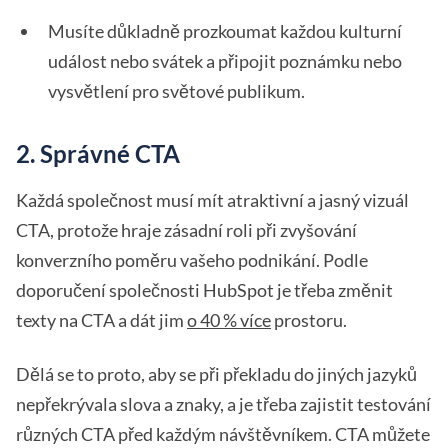
Musíte důkladně prozkoumat každou kulturní
událost nebo svátek a připojit poznámku nebo
vysvětlení pro světové publikum.
2. Správné CTA
Každá společnost musí mít atraktivní a jasný vizuál
CTA, protože hraje zásadní roli při zvyšování
konverzního poměru vašeho podnikání. Podle
doporučení společnosti HubSpot je třeba změnit
texty na CTA a dát jim
o 40 % více
prostoru.
Dělá se to proto, aby se při překladu do jiných jazyků
nepřekrývala slova a znaky, a je třeba zajistit testování
různých CTA před každým návštěvníkem. CTA můžete