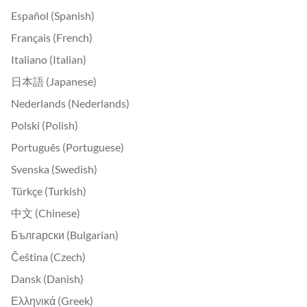
Español (Spanish)
Français (French)
Italiano (Italian)
日本語 (Japanese)
Nederlands (Nederlands)
Polski (Polish)
Português (Portuguese)
Svenska (Swedish)
Türkçe (Turkish)
中文 (Chinese)
Български (Bulgarian)
Čeština (Czech)
Dansk (Danish)
Ελληνικά (Greek)