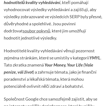
hodnotitelů kvality vyhledávání
, kteří pomáhají
vyhodnocovat výsledky vyhledávání a zajišťují, aby
výsledky zobrazované ve výsledcích SERP byly přesné,
důvěryhodné a spolehlivé. Jsou povinni
dodržovat
soubor pokynů,
které jim umožňují
hodnotit jednotlivé výsledky.
Hodnotitelé kvality vyhledávání věnují pozornost
zejména stránkám, které se umístily v kategorii
YMYL
.
Tato zkratka znamená
Your Money, Your Life (Vaše
peníze, váš život
) a zahrnuje témata, jako je finanční
poradenství a lékařská témata, která mohou
potenciálně ovlivnit něčí zdraví a bohatství.
Společnost Google chce samozřejmě zajistit, aby se
po internetu nešířily dezinformace, které by ničily