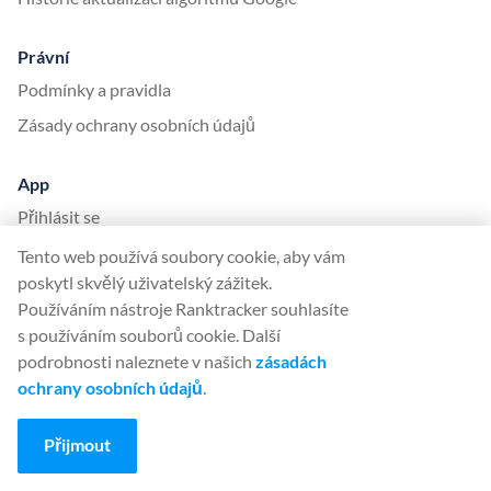
Právní
Podmínky a pravidla
Zásady ochrany osobních údajů
App
Přihlásit se
Zaregistrujte se
Tento web používá soubory cookie, aby vám
poskytl skvělý uživatelský zážitek.
Stanovení cen
Používáním nástroje Ranktracker souhlasíte
Milníky aplikace
s používáním souborů cookie. Další
Helpdesk
podrobnosti naleznete v našich
zásadách
ochrany osobních údajů
.
Jazyky
Přijmout
English (English)
Deutsch (German)