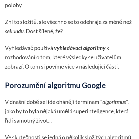
polohy.
Zní to složitě, ale všechno se to odehraje za méně než
sekundu
. Dost šílené, že?
Vyhledávač používá
vyhledávací algoritmy
k
rozhodování o tom, které výsledky se uživatelům
zobrazí. O tom si povíme více v následující části.
Porozumění algoritmu Google
V dnešní době se lidé ohánějí termínem "
algoritmus
",
jako by to byla nějaká umělá superinteligence, která
řídí samotný život...
Ve skutečnosti se jedná o několik složitých algoritmů,