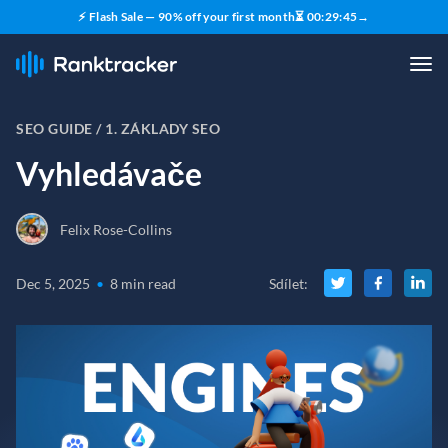
⚡ Flash Sale — 90% off your first month
⏳
00
:
29
:
44
→
SEO GUIDE /
1. ZÁKLADY SEO
Vyhledávače
Felix Rose-Collins
Dec 5, 2025
•
8 min read
Sdílet
: