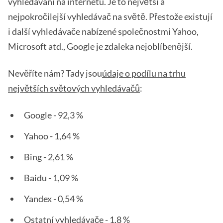
vyhledávání na internetu. Je to největší a
nejpokročilejší vyhledávač na světě. Přestože existují
i další vyhledávače nabízené společnostmi Yahoo,
Microsoft atd., Google je zdaleka nejoblíbenější.
Nevěříte nám? Tady jsou
údaje o podílu na trhu
největších světových vyhledávačů
:
Google - 92,3 %
Yahoo - 1,64 %
Bing - 2,61 %
Baidu - 1,09 %
Yandex - 0,54 %
Ostatní vyhledávače - 1,8 %