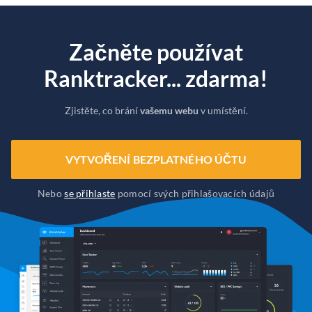
Začněte používat
Ranktracker... zdarma!
Zjistěte, co brání
vašemu webu
v umístění.
VYTVOŘENÍ BEZPLATNÉHO ÚČTU
Nebo
se přihlaste
pomocí svých přihlašovacích údajů