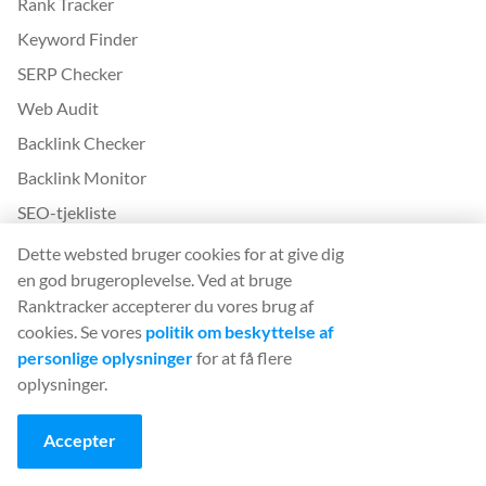
Rank Tracker
Keyword Finder
SERP Checker
Web Audit
Backlink Checker
Backlink Monitor
SEO-tjekliste
AI Article Writer
Dette websted bruger cookies for at give dig
en god brugeroplevelse. Ved at bruge
GRATIS: SERP-simulator
Ranktracker accepterer du vores brug af
cookies. Se vores
politik om beskyttelse af
Mere fra Ranktracker
personlige oplysninger
for at få flere
White Label SaaS Backlink Service
oplysninger.
Sådan fungerer det
Accepter
Affilieret program
Blog