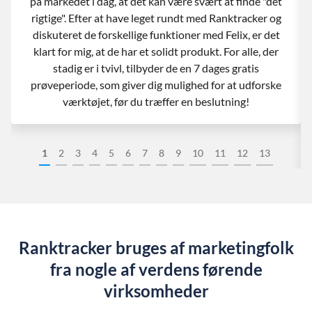
på markedet i dag, at det kan være svært at finde "det
rigtige". Efter at have leget rundt med Ranktracker og
diskuteret de forskellige funktioner med Felix, er det
klart for mig, at de har et solidt produkt. For alle, der
stadig er i tvivl, tilbyder de en 7 dages gratis
prøveperiode, som giver dig mulighed for at udforske
værktøjet, før du træffer en beslutning!
1
2
3
4
5
6
7
8
9
10
11
12
13
Ranktracker bruges af marketingfolk
fra nogle af verdens førende
virksomheder