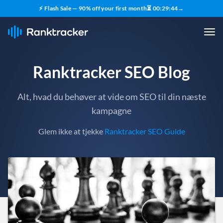
⚡ Flash Sale — 90% off your first month
⏳
00
:
29
:
43
→
Ranktracker SEO Blog
Alt, hvad du behøver at vide om SEO til din næste
kampagne
Glem ikke at tjekke
Ranktracker SEO Guide