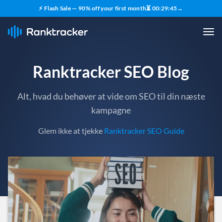
⚡ Flash Sale — 90% off your first month
⏳
00
:
29
:
43
→
Ranktracker SEO Blog
Alt, hvad du behøver at vide om SEO til din næste
kampagne
Glem ikke at tjekke
Ranktracker SEO Guide