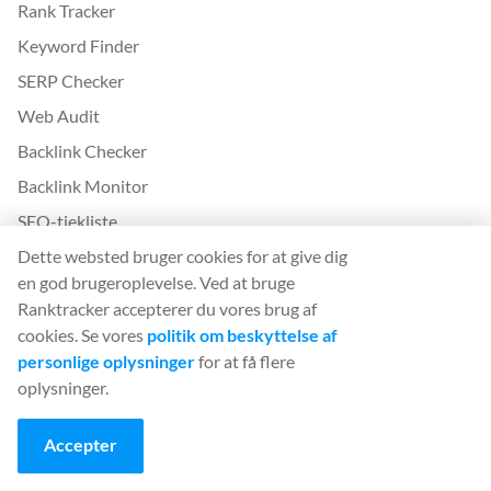
Rank Tracker
Keyword Finder
SERP Checker
Web Audit
Backlink Checker
Backlink Monitor
SEO-tjekliste
AI Article Writer
Dette websted bruger cookies for at give dig
en god brugeroplevelse. Ved at bruge
GRATIS: SERP-simulator
Ranktracker accepterer du vores brug af
cookies. Se vores
politik om beskyttelse af
Mere fra Ranktracker
personlige oplysninger
for at få flere
White Label SaaS Backlink Service
oplysninger.
Sådan fungerer det
Accepter
Affilieret program
Blog