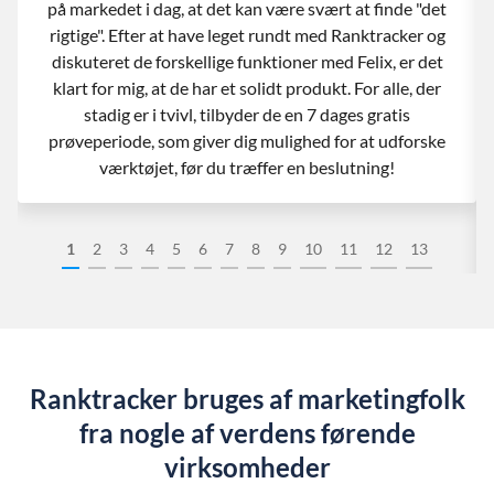
på markedet i dag, at det kan være svært at finde "det
rigtige". Efter at have leget rundt med Ranktracker og
diskuteret de forskellige funktioner med Felix, er det
klart for mig, at de har et solidt produkt. For alle, der
stadig er i tvivl, tilbyder de en 7 dages gratis
prøveperiode, som giver dig mulighed for at udforske
værktøjet, før du træffer en beslutning!
1
2
3
4
5
6
7
8
9
10
11
12
13
Ranktracker bruges af marketingfolk
fra nogle af verdens førende
virksomheder