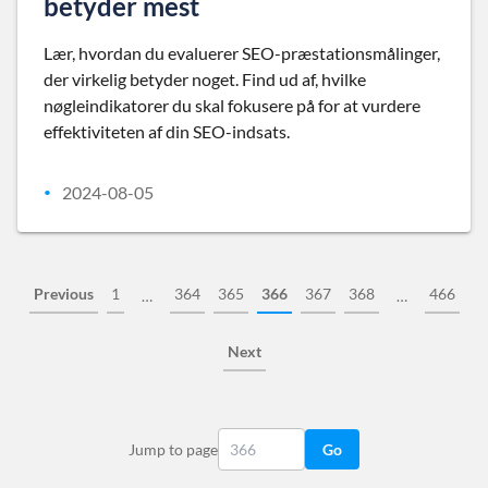
betyder mest
Lær, hvordan du evaluerer SEO-præstationsmålinger,
der virkelig betyder noget. Find ud af, hvilke
nøgleindikatorer du skal fokusere på for at vurdere
effektiviteten af din SEO-indsats.
2024-08-05
•
Previous
1
364
365
366
367
368
466
…
…
Next
Jump to page
Go