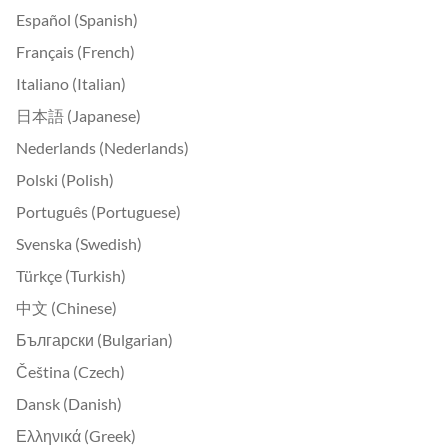
Español (Spanish)
Français (French)
Italiano (Italian)
日本語 (Japanese)
Nederlands (Nederlands)
Polski (Polish)
Português (Portuguese)
Svenska (Swedish)
Türkçe (Turkish)
中文 (Chinese)
Български (Bulgarian)
Čeština (Czech)
Dansk (Danish)
Ελληνικά (Greek)