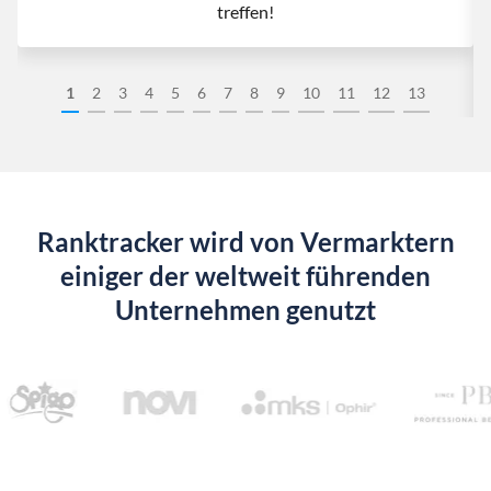
treffen!
1
2
3
4
5
6
7
8
9
10
11
12
13
Ranktracker wird von Vermarktern
einiger der weltweit führenden
Unternehmen genutzt