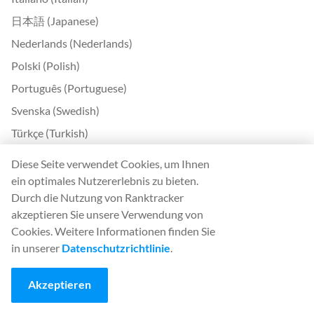
日本語 (Japanese)
Nederlands (Nederlands)
Polski (Polish)
Português (Portuguese)
Svenska (Swedish)
Türkçe (Turkish)
中文 (Chinese)
Diese Seite verwendet Cookies, um Ihnen
Български (Bulgarian)
ein optimales Nutzererlebnis zu bieten.
Durch die Nutzung von Ranktracker
Čeština (Czech)
akzeptieren Sie unsere Verwendung von
Dansk (Danish)
Cookies. Weitere Informationen finden Sie
Ελληνικά (Greek)
in unserer
Datenschutzrichtlinie
.
Eesti (Estonian)
Akzeptieren
Suomi (Finnish)
Magyar (Hungarian)