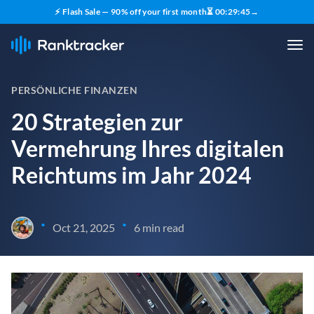
⚡ Flash Sale — 90% off your first month
⏳
00
:
29
:
44
→
PERSÖNLICHE FINANZEN
20 Strategien zur
Vermehrung Ihres digitalen
Reichtums im Jahr 2024
•
•
Oct 21, 2025
6 min read