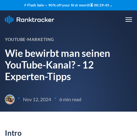
⚡ Flash Sale — 90% off your first month
⏳
00
:
29
:
43
→
YOUTUBE-MARKETING
Wie bewirbt man seinen
YouTube-Kanal? - 12
Experten-Tipps
•
•
Nov 12, 2024
6 min read
Intro