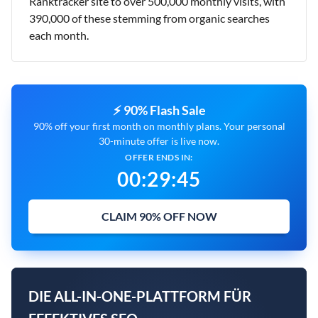
Ranktracker site to over 500,000 monthly visits, with
390,000 of these stemming from organic searches
each month.
⚡ 90% Flash Sale
90% off your first month on monthly plans. Your personal
30-minute offer is live now.
OFFER ENDS IN:
00
:
29
:
43
CLAIM 90% OFF NOW
DIE ALL-IN-ONE-PLATTFORM FÜR