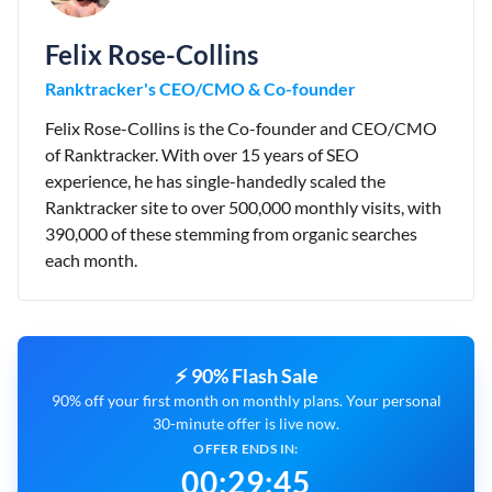
Felix Rose-Collins
Ranktracker's CEO/CMO & Co-founder
Felix Rose-Collins is the Co-founder and CEO/CMO
of Ranktracker. With over 15 years of SEO
experience, he has single-handedly scaled the
Ranktracker site to over 500,000 monthly visits, with
390,000 of these stemming from organic searches
each month.
⚡ 90% Flash Sale
90% off your first month on monthly plans. Your personal
30-minute offer is live now.
OFFER ENDS IN:
00
:
29
:
44