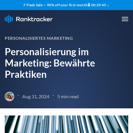
⚡ Flash Sale — 90% off your first month
⏳
00
:
29
:
44
→
PERSONALISIERTES MARKETING
Personalisierung im
Marketing: Bewährte
Praktiken
•
•
Aug 31, 2024
5 min read