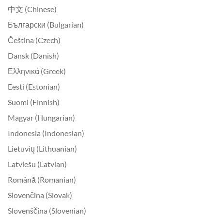
中文 (Chinese)
Български (Bulgarian)
Čeština (Czech)
Dansk (Danish)
Ελληνικά (Greek)
Eesti (Estonian)
Suomi (Finnish)
Magyar (Hungarian)
Indonesia (Indonesian)
Lietuvių (Lithuanian)
Latviešu (Latvian)
Română (Romanian)
Slovenčina (Slovak)
Slovenščina (Slovenian)