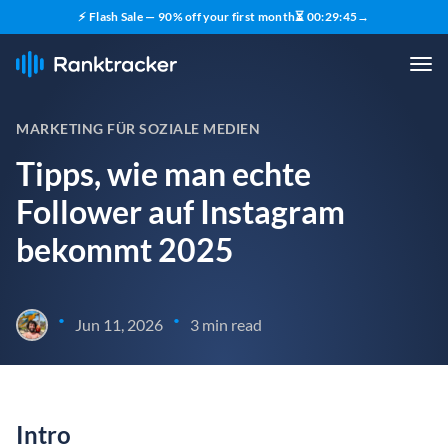
⚡ Flash Sale — 90% off your first month
⏳
00
:
29
:
44
→
MARKETING FÜR SOZIALE MEDIEN
Tipps, wie man echte
Follower auf Instagram
bekommt 2025
•
•
Jun 11, 2026
3 min read
Intro