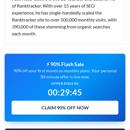
of Ranktracker. With over 15 years of SEO
experience, he has single-handedly scaled the
Ranktracker site to over 500,000 monthly visits, with
390,000 of these stemming from organic searches
each month.
⚡ 90% Flash Sale
90% off your first month on monthly plans. Your personal
30-minute offer is live now.
OFFER ENDS IN:
00
:
29
:
44
CLAIM 90% OFF NOW