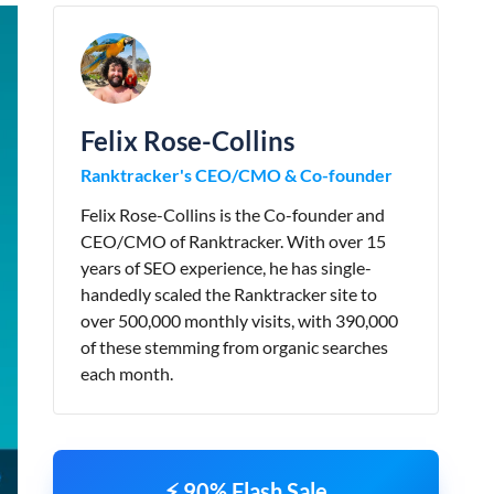
Felix Rose-Collins
Ranktracker's CEO/CMO & Co-founder
Felix Rose-Collins is the Co-founder and
CEO/CMO of Ranktracker. With over 15
years of SEO experience, he has single-
handedly scaled the Ranktracker site to
over 500,000 monthly visits, with 390,000
of these stemming from organic searches
each month.
⚡ 90% Flash Sale