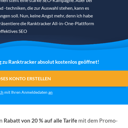
hmen steht eine starke SEO-Kampagne. Aber bei
d -techniken, die zur Auswahl stehen, kann es
angen soll. Nun, keine Angst mehr, denn ich habe
präsentiere die Ranktracker All-in-One-Plattform
effektives SEO
g zu Ranktracker absolut kostenlos geöffnet!
OSES KONTO ERSTELLEN
ch
mit Ihren Anmeldedaten
an
en
Rabatt von 20 % auf alle Tarife
mit dem Promo-