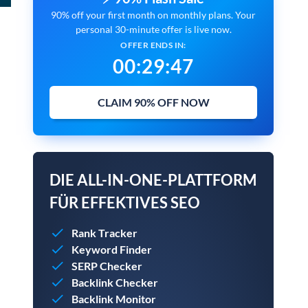
90% off your first month on monthly plans. Your
personal 30-minute offer is live now.
OFFER ENDS IN:
00
:
29
:
45
CLAIM 90% OFF NOW
DIE ALL-IN-ONE-PLATTFORM
FÜR EFFEKTIVES SEO
Rank Tracker
Keyword Finder
SERP Checker
Backlink Checker
Backlink Monitor