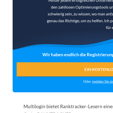
Hinter jedem erfolgreichen Unterne
den zahllosen Optimierungstools un
schwierig sein, zu wissen, wo man anf
genau das Richtige, um zu helfen. Ich 
für 
Wir haben endlich die Registrierun
EIN KOSTENL
Oder
melden Sie si
Multilogin bietet Ranktracker-Lesern ein