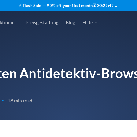
⚡ Flash Sale — 90% off your first month
⏳
00
:
29
:
45
→
ktioniert
Preisgestaltung
Blog
Hilfe
ten Antidetektiv-Brow
18 min read
•