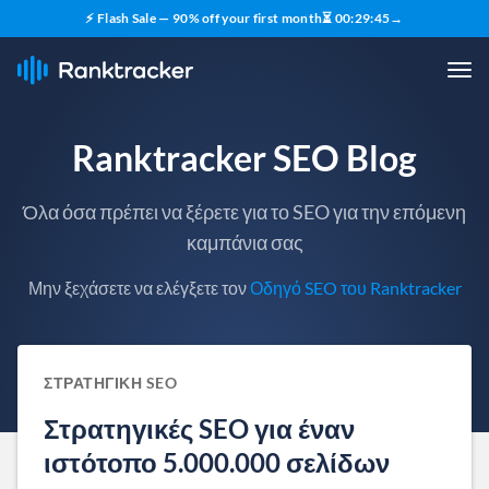
⚡ Flash Sale — 90% off your first month
⏳
00
:
29
:
44
→
Ranktracker SEO Blog
Όλα όσα πρέπει να ξέρετε για το SEO για την επόμενη
καμπάνια σας
Μην ξεχάσετε να ελέγξετε τον
Οδηγό SEO του Ranktracker
ΣΤΡΑΤΗΓΙΚΉ SEO
Στρατηγικές SEO για έναν
ιστότοπο 5.000.000 σελίδων