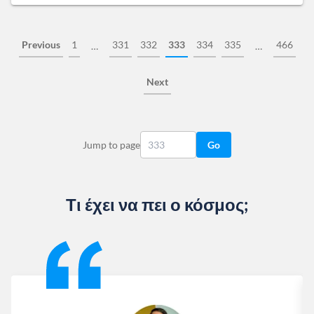
Previous
1
331
332
333
334
335
466
…
…
Next
Jump to page
Go
Τι έχει να πει ο κόσμος;
Slide 1 of 13