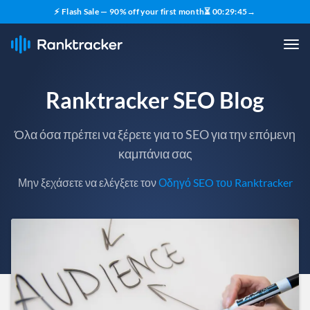
⚡ Flash Sale — 90% off your first month
⏳
00
:
29
:
43
→
Ranktracker SEO Blog
Όλα όσα πρέπει να ξέρετε για το SEO για την επόμενη
καμπάνια σας
Μην ξεχάσετε να ελέγξετε τον
Οδηγό SEO του Ranktracker