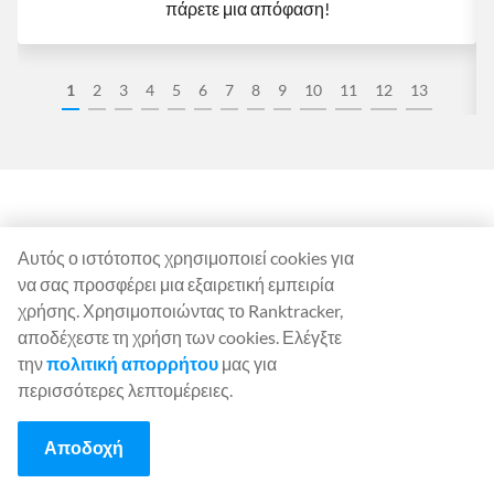
πάρετε μια απόφαση!
1
2
3
4
5
6
7
8
9
10
11
12
13
Το Ranktracker χρησιμοποιείται από
Αυτός ο ιστότοπος χρησιμοποιεί cookies για
marketers ορισμένων από τις
να σας προσφέρει μια εξαιρετική εμπειρία
κορυφαίες εταιρείες παγκοσμίως.
χρήσης. Χρησιμοποιώντας το Ranktracker,
αποδέχεστε τη χρήση των cookies. Ελέγξτε
την
πολιτική απορρήτου
μας για
περισσότερες λεπτομέρειες.
Αποδοχή