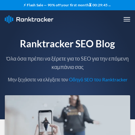
⚡ Flash Sale — 90% off your first month
⏳
00
:
29
:
43
→
Ranktracker SEO Blog
Όλα όσα πρέπει να ξέρετε για το SEO για την επόμενη
καμπάνια σας
Μην ξεχάσετε να ελέγξετε τον
Οδηγό SEO του Ranktracker