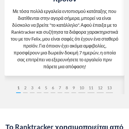
Με τόσα πολλά εργαλεία εντοπισμού κατάταξης που
διατίθενται στην αγορά σήμερα, μπορεί να είναι
δύσκολο να βρείτε "το κατάλληλο". Αφού έπαιξα με το
Ranktracker και συζήτησα τα διάφορα χαρακτηριστικά
του με τον Felix, μου είναι σαφές ότι έχουν ένα σταθερό
προϊόν. Για όποιον έχει ακόμα αμφιβολίες,
προσφέρουν μια δωρεάν δοκιμή 7 ημερών, η οποία
σας επιτρέπει να εξερευνήσετε το εργαλείο πριν
πάρετε μια απόφαση!
1
2
3
4
5
6
7
8
9
10
11
12
13
Το Ranktracker χρησιμοποιείται από