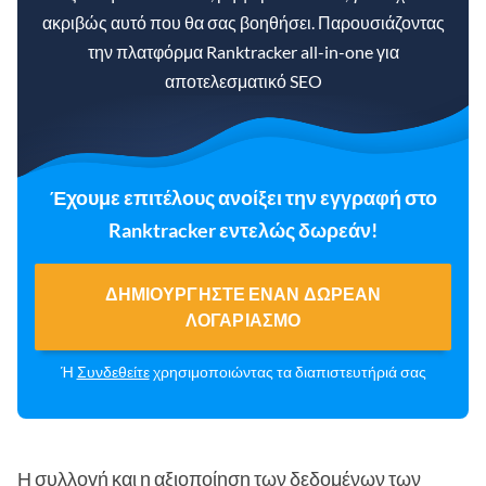
ακριβώς αυτό που θα σας βοηθήσει. Παρουσιάζοντας
την πλατφόρμα Ranktracker all-in-one για
αποτελεσματικό SEO
Έχουμε επιτέλους ανοίξει την εγγραφή στο
Ranktracker εντελώς δωρεάν!
ΔΗΜΙΟΥΡΓΉΣΤΕ ΈΝΑΝ ΔΩΡΕΆΝ
ΛΟΓΑΡΙΑΣΜΌ
Ή
Συνδεθείτε
χρησιμοποιώντας τα διαπιστευτήριά σας
Η συλλογή και η αξιοποίηση των δεδομένων των