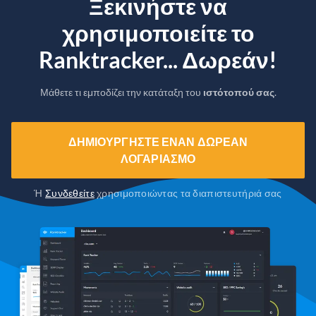
Ξεκινήστε να
χρησιμοποιείτε το
Ranktracker... Δωρεάν!
Μάθετε τι εμποδίζει την κατάταξη του
ιστότοπού σας
.
ΔΗΜΙΟΥΡΓΉΣΤΕ ΈΝΑΝ ΔΩΡΕΆΝ
ΛΟΓΑΡΙΑΣΜΌ
Ή
Συνδεθείτε
χρησιμοποιώντας τα διαπιστευτήριά σας