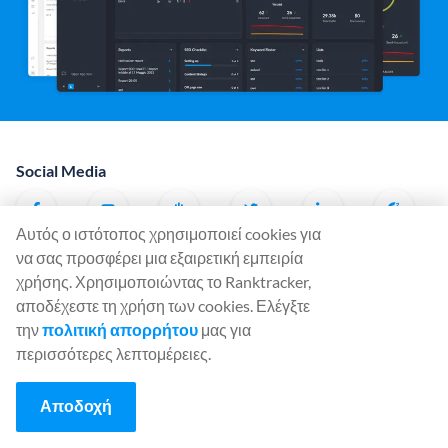
Social Media
Αυτός ο ιστότοπος χρησιμοποιεί cookies για
να σας προσφέρει μια εξαιρετική εμπειρία
Εργαλεία
χρήσης. Χρησιμοποιώντας το Ranktracker,
Rank Tracker
αποδέχεστε τη χρήση των cookies. Ελέγξτε
Keyword Finder
την
πολιτική απορρήτου
μας για
περισσότερες λεπτομέρειες.
SERP Checker
Web Audit
Αποδοχή
Backlink Checker