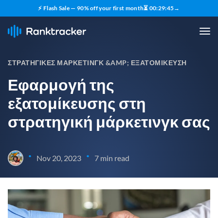
⚡ Flash Sale — 90% off your first month
⏳
00
:
29
:
44
→
ΣΤΡΑΤΗΓΙΚΈΣ ΜΆΡΚΕΤΙΝΓΚ &AMP; ΕΞΑΤΟΜΊΚΕΥΣΗ
Εφαρμογή της
εξατομίκευσης στη
στρατηγική μάρκετινγκ σας
•
•
Nov 20, 2023
7 min read