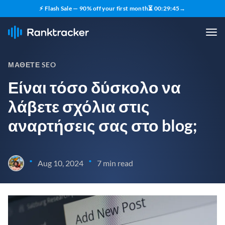
⚡ Flash Sale — 90% off your first month
⏳
00
:
29
:
44
→
ΜΆΘΕΤΕ SEO
Είναι τόσο δύσκολο να
λάβετε σχόλια στις
αναρτήσεις σας στο blog;
•
•
Aug 10, 2024
7 min read