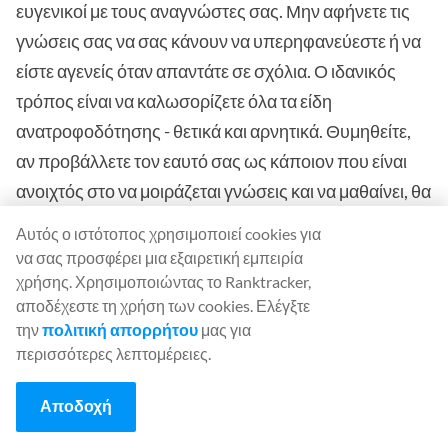
ευγενικοί με τους αναγνώστες σας. Μην αφήνετε τις
γνώσεις σας να σας κάνουν να υπερηφανεύεστε ή να
είστε αγενείς όταν απαντάτε σε σχόλια. Ο ιδανικός
τρόπος είναι να καλωσορίζετε όλα τα είδη
ανατροφοδότησης - θετικά και αρνητικά. Θυμηθείτε,
αν προβάλλετε τον εαυτό σας ως κάποιον που είναι
ανοιχτός στο να μοιράζεται γνώσεις και να μαθαίνει, θα
έχετε αποδοχή και ενεργή συμμετοχή από τους
Αυτός ο ιστότοπος χρησιμοποιεί cookies για
αναγνώστες σας.
να σας προσφέρει μια εξαιρετική εμπειρία
χρήσης. Χρησιμοποιώντας το Ranktracker,
αποδέχεστε τη χρήση των cookies. Ελέγξτε
Δημιουργήστε ένα σύνολο κανόνων
την
πολιτική απορρήτου
μας για
περισσότερες λεπτομέρειες.
Σκεφτείτε το ως εξής. Πώς θα αισθανόσασταν αν
καταλήγατε σε μια ανάρτηση ιστολογίου με πολλά
Αποδοχή
σχόλια spam ή αυτοπροβολής;