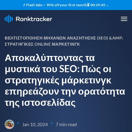
⚡ Flash Sale — 90% off your first month
⏳
00
:
29
:
44
→
ΒΕΛΤΙΣΤΟΠΟΊΗΣΗ ΜΗΧΑΝΏΝ ΑΝΑΖΉΤΗΣΗΣ (SEO) &AMP;
ΣΤΡΑΤΗΓΙΚΈΣ ONLINE ΜΆΡΚΕΤΙΝΓΚ
Αποκαλύπτοντας τα
μυστικά του SEO: Πώς οι
στρατηγικές μάρκετινγκ
επηρεάζουν την ορατότητα
της ιστοσελίδας
•
•
Jan 10, 2024
7 min read