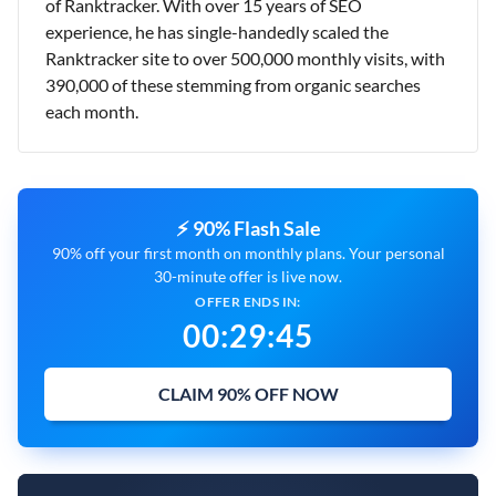
of Ranktracker. With over 15 years of SEO
experience, he has single-handedly scaled the
Ranktracker site to over 500,000 monthly visits, with
390,000 of these stemming from organic searches
each month.
⚡ 90% Flash Sale
90% off your first month on monthly plans. Your personal
30-minute offer is live now.
OFFER ENDS IN:
00
:
29
:
44
CLAIM 90% OFF NOW