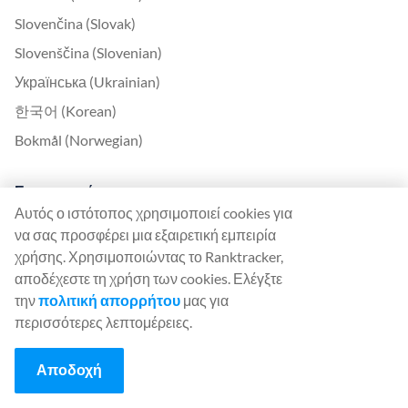
Slovenčina (Slovak)
Slovenščina (Slovenian)
Українська (Ukrainian)
한국어 (Korean)
Bokmål (Norwegian)
Επικοινωνία
Αυτός ο ιστότοπος χρησιμοποιεί cookies για
Επικοινωνήστε μαζί μας
να σας προσφέρει μια εξαιρετική εμπειρία
Σχετικά με εμάς
χρήσης. Χρησιμοποιώντας το Ranktracker,
αποδέχεστε τη χρήση των cookies. Ελέγξτε
United Kingdom Office
την
πολιτική απορρήτου
μας για
περισσότερες λεπτομέρειες.
Ranktracker Ltd
144A Clerkenwell Rd
Αποδοχή
London, EC1R 5DF
Company No: 08820809