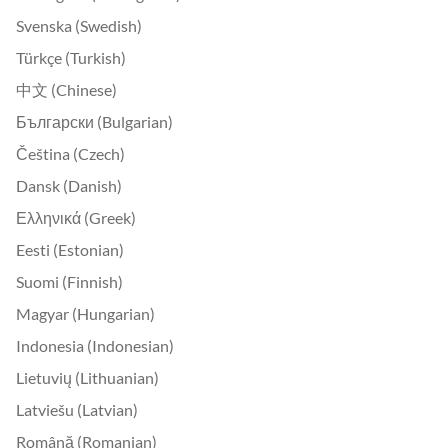
Svenska (Swedish)
Türkçe (Turkish)
中文 (Chinese)
Български (Bulgarian)
Čeština (Czech)
Dansk (Danish)
Ελληνικά (Greek)
Eesti (Estonian)
Suomi (Finnish)
Magyar (Hungarian)
Indonesia (Indonesian)
Lietuvių (Lithuanian)
Latviešu (Latvian)
Română (Romanian)