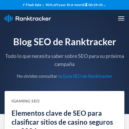
⚡ Flash Sale — 90% off your first month
⏳
00
:
29
:
44
→
Blog SEO de Ranktracker
Todo lo que necesita saber sobre SEO para su próxima
campaña
No olvides consultar
la Guía SEO de Ranktracker
IGAMING SEO
Elementos clave de SEO para
clasificar sitios de casino seguros