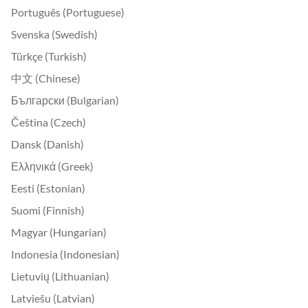
Português (Portuguese)
Svenska (Swedish)
Türkçe (Turkish)
中文 (Chinese)
Български (Bulgarian)
Čeština (Czech)
Dansk (Danish)
Ελληνικά (Greek)
Eesti (Estonian)
Suomi (Finnish)
Magyar (Hungarian)
Indonesia (Indonesian)
Lietuvių (Lithuanian)
Latviešu (Latvian)